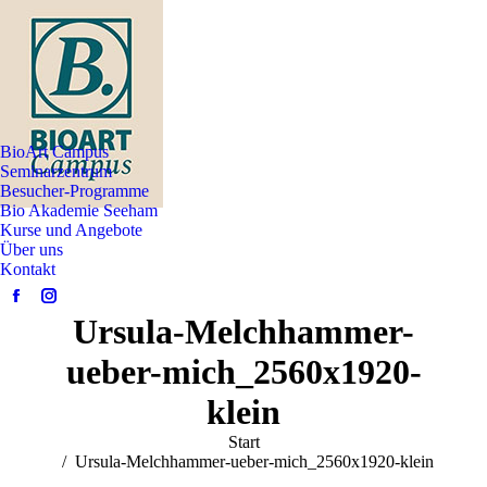
BioArt Campus
Seminarzentrum
Besucher-Programme
Bio Akademie Seeham
Kurse und Angebote
Über uns
Kontakt
Facebook
Instagram
Ursula-Melchhammer-
page
page
opens
opens
ueber-mich_2560x1920-
in
in
klein
new
new
window
window
Sie befinden sich hier:
Start
Ursula-Melchhammer-ueber-mich_2560x1920-klein