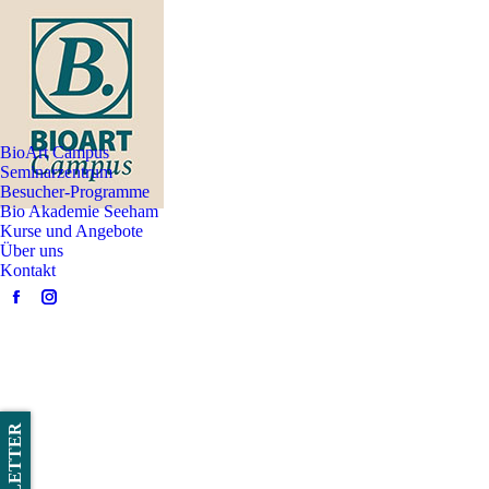
BioArt Campus
Seminarzentrum
Besucher-Programme
Bio Akademie Seeham
Kurse und Angebote
Über uns
Kontakt
Facebook
Instagram
page
page
opens
opens
in
in
new
new
window
window
NEWSLETTER