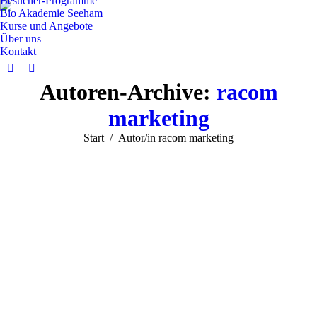
Besucher-Programme
Bio Akademie Seeham
Kurse und Angebote
Über uns
Kontakt
Facebook
Instagram
Autoren-Archive:
racom
page
page
opens
opens
marketing
in
in
Sie befinden sich hier:
Start
Autor/in racom marketing
new
new
window
window