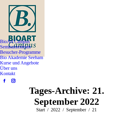
BioArt Campus
Seminarzentrum
Besucher-Programme
Bio Akademie Seeham
Kurse und Angebote
Über uns
Kontakt
Facebook
Instagram
Tages-Archive:
21.
page
page
opens
opens
September 2022
in
in
Sie befinden sich hier:
Start
2022
September
21
new
new
window
window